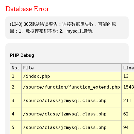
Database Error
(1040) 365建站错误警告：连接数据库失败，可能的原
因：1、数据库密码不对; 2、mysql未启动。
PHP Debug
No.
File
Line
1
/index.php
13
2
/source/function/function_extend.php
1548
3
/source/class/jzmysql.class.php
211
4
/source/class/jzmysql.class.php
62
5
/source/class/jzmysql.class.php
94