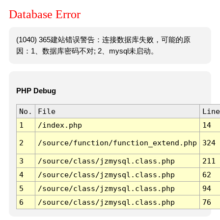
Database Error
(1040) 365建站错误警告：连接数据库失败，可能的原
因：1、数据库密码不对; 2、mysql未启动。
PHP Debug
No.
File
Line
1
/index.php
14
2
/source/function/function_extend.php
324
3
/source/class/jzmysql.class.php
211
4
/source/class/jzmysql.class.php
62
5
/source/class/jzmysql.class.php
94
6
/source/class/jzmysql.class.php
76