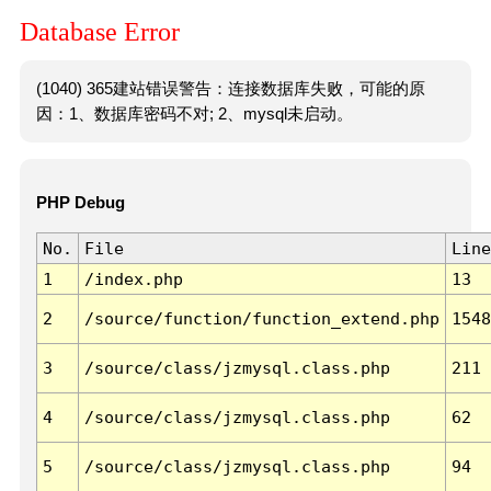
Database Error
(1040) 365建站错误警告：连接数据库失败，可能的原
因：1、数据库密码不对; 2、mysql未启动。
PHP Debug
No.
File
Line
1
/index.php
13
2
/source/function/function_extend.php
1548
3
/source/class/jzmysql.class.php
211
4
/source/class/jzmysql.class.php
62
5
/source/class/jzmysql.class.php
94