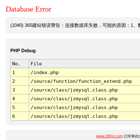
Database Error
(1040) 365建站错误警告：连接数据库失败，可能的原因：1、数
PHP Debug
No.
File
1
/index.php
2
/source/function/function_extend.php
3
/source/class/jzmysql.class.php
4
/source/class/jzmysql.class.php
5
/source/class/jzmysql.class.php
6
/source/class/jzmysql.class.php
www.365jz.com
已经将此