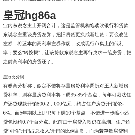
皇冠hg86a
业内东说念主士开阔合计，这是监管机构饱读吹银行和贷款
东说念主重谈房贷左券，把旧房贷更换成新址贷：要么改签
左券，将蓝本的高利率左券作废，改成现行市集上的低利
率；要么“转按揭”，让该贷款东说念主再行央求一笔房贷，把
之前高利率的房贷还了。
皇冠比分網
有券商分析称，假定不错将存量房贷利率周折对王人新增房
贷利率，则存量房贷利率将下调35-85个基点，每年可裁汰住
户还贷现款开销800-2，000亿元，约占住户房贷开销的3-
6%。而5年期以上LPR每下调10个基点，不错进一步缩小还
贷包袱约0.7个百分点。此前由于房贷入款仍在高潮、住户还
贷“刚性”开销占总收入/开销的比例高潮，而淌若存量房贷利