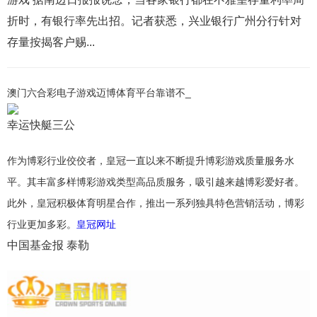
折时，有银行率先出招。记者获悉，兴业银行广州分行针对
存量按揭客户赐...
澳门六合彩电子游戏迈博体育平台靠谱不_
幸运快艇三公
作为博彩行业佼佼者，皇冠一直以来不断提升博彩游戏质量服务水
平。其丰富多样博彩游戏类型高品质服务，吸引越来越博彩爱好者。
此外，皇冠积极体育明星合作，推出一系列独具特色营销活动，博彩
行业更加多彩。
皇冠网址
中国基金报 泰勒