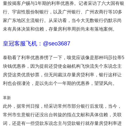
量按揭客户赐与1年期的利率优惠券。记者采访了六大国有银
行、宇宙性股份制银行，以及广州银行、广州农商行等10多
家广东地区主流银行。从采访看，当今大无数银行仍默示尚
未有具体决策和信赖，存量房利率周折尚未有落地案例。
皇冠客服飞机：@seo3687
泰勒看了利率优惠券愣了一下，嗅觉应该像是那种玛莎拉蒂5
块钱优惠券，因为提前还贷使金融机构飞快流失个东说念主
房贷这类优质钞票，但无间裁汰存量房贷利率，银行这样让
利也会很凄沧，是以先出个一年期的优惠券，望望风向。
革新
此外，据常州日报，经采访常州市部分银行后发现，当今，
常州市生意银行还没出台斡旋的指点文献和具体信赖，关联
词，还是有一些贷款东说念主与贷款银行就存量房贷利率进