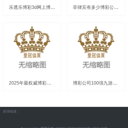
乐透乐博彩3d网上博彩公司开户_皮尔斯: 雷霆仅仅作念了该作念的事 他们还没遭受任何着实的检修
菲律宾有多少博彩公司澳门皇冠体育网站_郑钦文，夺冠！ - 海报新闻
2025年最权威博彩网站导航日博彩票（www.crowncasinositezone.com）
博彩公司100强九游会体育平台官方下载_年青东说念主更得有个好身材
友情链接：