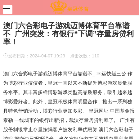
澳门六合彩电子游戏迈博体育平台靠谱
不_广州突发：有银行“下调”存量房贷利
率！
发布日期：2024-04-07 19:23 点击次数：110
澳门六合彩电子游戏迈博体育平台靠谱不_ 幸运快艇三公 作
为博彩行业佼佼者，皇冠一直以来不断提升博彩游戏质量服
务水平。其丰富多样博彩游戏类型高品质服务，吸引越来越
博彩爱好者。此外，皇冠积极体育明星合作，推出一系列独
具特色营销活动，博彩行业更加多彩。 皇冠网址 中国基金报
泰勒 一线城市的银行出新招，裁汰存量房贷利率了。 广州有
股份制银举止存量按揭客户披发利率优惠券 澳门六合彩电子
游戏 据南边日报报说念，当各家银行都在不雅望存量利率周