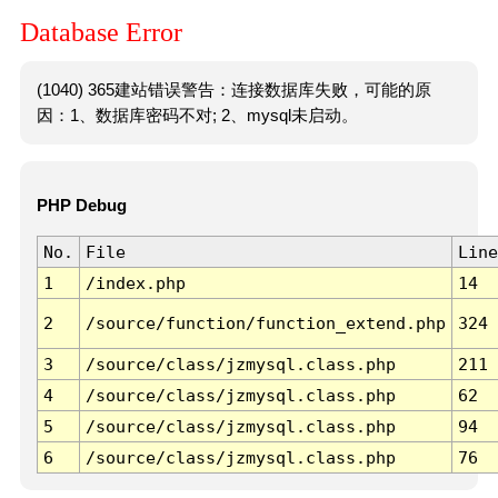
Database Error
(1040) 365建站错误警告：连接数据库失败，可能的原
因：1、数据库密码不对; 2、mysql未启动。
PHP Debug
No.
File
Line
1
/index.php
14
2
/source/function/function_extend.php
324
3
/source/class/jzmysql.class.php
211
4
/source/class/jzmysql.class.php
62
5
/source/class/jzmysql.class.php
94
6
/source/class/jzmysql.class.php
76