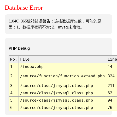
Database Error
(1040) 365建站错误警告：连接数据库失败，可能的原
因：1、数据库密码不对; 2、mysql未启动。
PHP Debug
No.
File
Line
1
/index.php
14
2
/source/function/function_extend.php
324
3
/source/class/jzmysql.class.php
211
4
/source/class/jzmysql.class.php
62
5
/source/class/jzmysql.class.php
94
6
/source/class/jzmysql.class.php
76