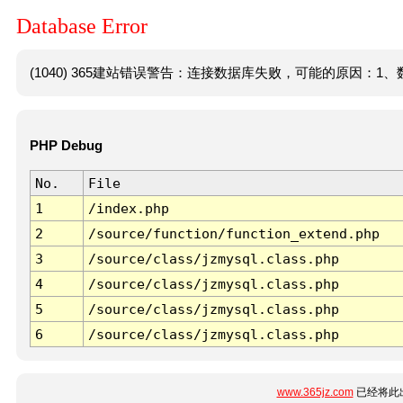
Database Error
(1040) 365建站错误警告：连接数据库失败，可能的原因：1、数
PHP Debug
No.
File
1
/index.php
2
/source/function/function_extend.php
3
/source/class/jzmysql.class.php
4
/source/class/jzmysql.class.php
5
/source/class/jzmysql.class.php
6
/source/class/jzmysql.class.php
www.365jz.com
已经将此