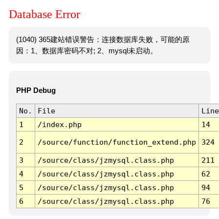
Database Error
(1040) 365建站错误警告：连接数据库失败，可能的原
因：1、数据库密码不对; 2、mysql未启动。
PHP Debug
No.
File
Line
1
/index.php
14
2
/source/function/function_extend.php
324
3
/source/class/jzmysql.class.php
211
4
/source/class/jzmysql.class.php
62
5
/source/class/jzmysql.class.php
94
6
/source/class/jzmysql.class.php
76