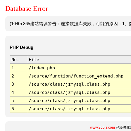
Database Error
(1040) 365建站错误警告：连接数据库失败，可能的原因：1、数
PHP Debug
No.
File
1
/index.php
2
/source/function/function_extend.php
3
/source/class/jzmysql.class.php
4
/source/class/jzmysql.class.php
5
/source/class/jzmysql.class.php
6
/source/class/jzmysql.class.php
www.365jz.com
已经将此