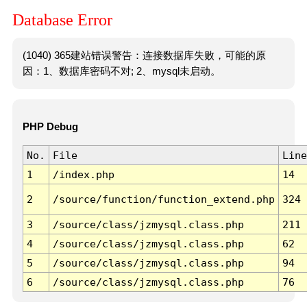
Database Error
(1040) 365建站错误警告：连接数据库失败，可能的原
因：1、数据库密码不对; 2、mysql未启动。
PHP Debug
No.
File
Line
1
/index.php
14
2
/source/function/function_extend.php
324
3
/source/class/jzmysql.class.php
211
4
/source/class/jzmysql.class.php
62
5
/source/class/jzmysql.class.php
94
6
/source/class/jzmysql.class.php
76